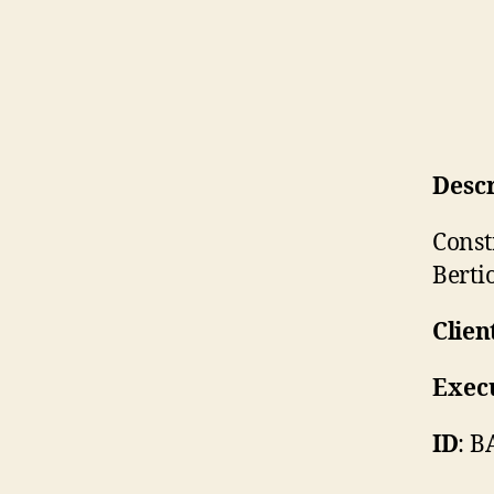
Descr
Const
Berti
Clien
Exec
ID
: B